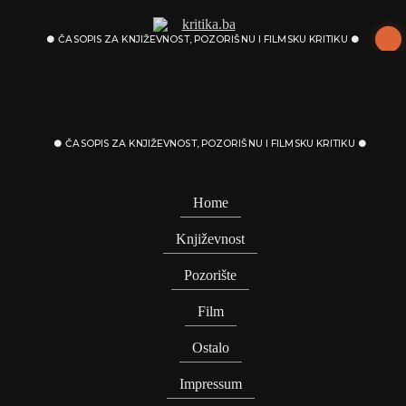
Skip
to
content
POZORIŠTE
Između salonskog elitizma i prve
linije opstanka: Kako Jajce uprkos
ČASOPIS ZA KNJIŽEVNOST / POZORIŠNU / FILMSKU KRITIKU
svemu ostaje zajednička kuća bh.
teatra
Home
Književnost
Pozorište
Film
Ostalo
Impressum