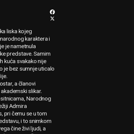
Facebook
X
a liska kojeg
unarodnog karaktera i
oje je nametnula
čke predstave. Samim
ih kuća svakako nije
to je bez sumnje uticalo
je.
star, a članovi
 akademski slikar.
im sitnicama, Narodnog
ežiji Admira
s, pri čemu se u tom
edstavu, i to snimkom
a čine živi ljudi, a