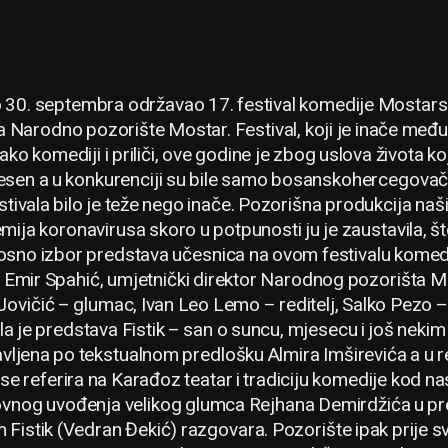
 30. septembra održavao 17. festival komedije Mostarsk
ra Narodno pozorište Mostar. Festival, koji je inače međ
ako komediji i priliči, ove godine je zbog uslova života k
jesen a u konkurenciji su bile samo bosanskohercegova
tivala bilo je teže nego inače. Pozorišna produkcija naš
mija koronavirusa skoro u potpunosti ju je zaustavila, š
osno izbor predstava učesnica na ovom festivalu komedi
je Emir Spahić, umjetnički direktor Narodnog pozorišta Mo
Jovičić – glumac, Ivan Leo Lemo – reditelj, Salko Pezo –
la je predstava Fistik – san o suncu, mjesecu i još nek
vljena po tekstualnom predlošku Almira Imširevića a u r
 referira na Karađoz teatar i tradiciju komedije kod na
lovnog uvođenja velikog glumca Rejhana Demirdžića u pr
Fistik (Vedran Đekić) razgovara. Pozorište ipak prije sveg