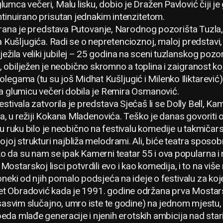
umca večeri, Malu lisku, dobio je Dražen Pavlović čiji 
ntinuirano prisutan jednakim intenzitetom.
igrana je predstava Putovanje, Narodnog pozorišta Tuzla
ta Kušljugića. Radi se o nepretencioznoj, maloj predstavi
ila veliki jubilej – 25 godina na sceni tuzlanskog pozoriš
u, obilježen je neobično skromno a toplina i zaigranost ko
gama (tu su još Midhat Kušljugić i Milenko Iliktarević) 
za glumicu večeri dobila je Remira Osmanović.
tivala zatvorila je predstava Sjećaš li se Dolly Bell, Ka
, u režiji Kokana Mladenovića. Teško je danas govoriti 
ju ruku bilo je neobično na festivalu komedije u takmič
ojoj strukturi najbliža melodrami. Ali, biće teatra sposob
 da su nam se ipak Kamerni teatar 55 i ova popularna i
starskoj lisci potvrdili evo i kao komedija, i to na više n
oneki od njih pomalo podsjeća na ideje o festivalu za ko
et Obradović kada je 1991. godine održana prva Mostars
 sasvim slučajno, umro iste te godine) na jednom mjestu,
da mlađe generacije i njenih erotskih ambicija nad stari