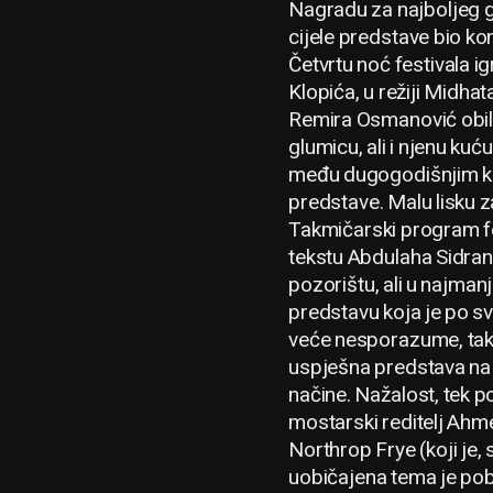
Nagradu za najboljeg gl
cijele predstave bio ko
Četvrtu noć festivala 
Klopića, u režiji Midha
Remira Osmanović obiljež
glumicu, ali i njenu kuć
među dugogodišnjim kole
predstave. Malu lisku 
Takmičarski program fes
tekstu Abdulaha Sidrana
pozorištu, ali u najman
predstavu koja je po sv
veće nesporazume, tako
uspješna predstava na Mo
načine. Nažalost, tek p
mostarski reditelj Ahm
Northrop Frye (koji je,
uobičajena tema je pobe