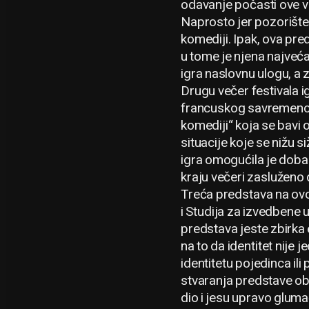
odavanje počasti ove vr
Naprosto jer pozorište 
komediji. Ipak, ova pr
u tome je njena najveća
igra naslovnu ulogu, a 
Drugu večer festivala i
francuskog savremenog p
komediji“ koja se bavi 
situacije koje se nižu 
igra omogućila je doba
kraju večeri zasluženo 
Treća predstava na ovog
i Studija za izvedbene u
predstava jeste zbirka
na to da identitet nije
identitetu pojedinca il
stvaranja predstave obr
dio i jesu upravo glum