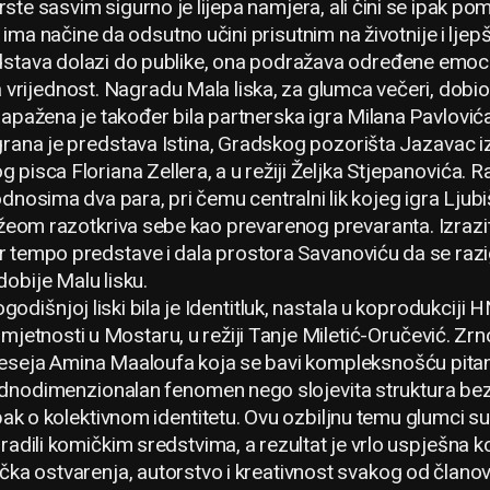
ste sasvim sigurno je lijepa namjera, ali čini se ipak p
ima načine da odsutno učini prisutnim na životnije i ljep
edstava dolazi do publike, ona podražava određene emoci
 vrijednost. Nagradu Mala liska, za glumca večeri, dobio
zapažena je također bila partnerska igra Milana Pavlović
grana je predstava Istina, Gradskog pozorišta Jazavac i
isca Floriana Zellera, a u režiji Željka Stjepanovića. R
odnosima dva para, pri čemu centralni lik kojeg igra Lju
sižeom razotkriva sebe kao prevarenog prevaranta. Izraz
r tempo predstave i dala prostora Savanoviću da se razig
dobije Malu lisku.
odišnjoj liski bila je Identitluk, nastala u koprodukcij
mjetnosti u Mostaru, u režiji Tanje Miletić-Oručević. Zrno
 eseja Amina Maaloufa koja se bavi kompleksnošću pitanj
 jednodimenzionalan fenomen nego slojevita struktura bez 
i pak o kolektivnom identitetu. Ovu ozbiljnu temu glumci
adili komičkim sredstvima, a rezultat je vrlo uspješna kom
ačka ostvarenja, autorstvo i kreativnost svakog od član