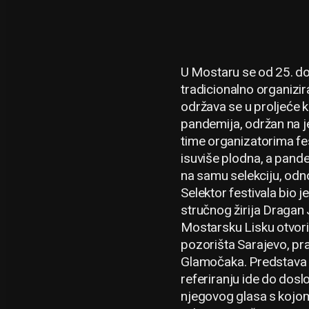
U Mostaru se od 25. do
tradicionalno organizi
održava se u proljeće k
pandemija, održan na 
time organizatorima fes
isuviše plodna, a pande
na samu selekciju, odn
Selektor festivala bio 
stručnog žirija Dragan 
Mostarsku Lisku otvori
pozorišta Sarajevo, pra
Glamočaka. Predstava se
referiranju ide do dos
njegovog glasa s kojom 