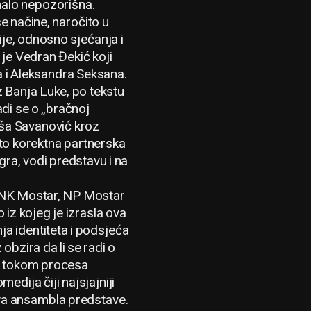
omalo nepozorišna.
še načine, naročito u
je, odnosno sjećanja i
 je Vedran Đekić koji
a i Aleksandra Seksana.
z Banja Luke, po tekstu
adi se o „bračnoj
biša Savanović kroz
ito korektna partnerska
ra, vodi predstavu i na
i HNK Mostar, NP Mostar
 iz kojeg je izrasla ova
a identiteta i podsjeća
obzira da li se radi o
 su tokom procesa
edija čiji najsjajniji
ova ansambla predstave.