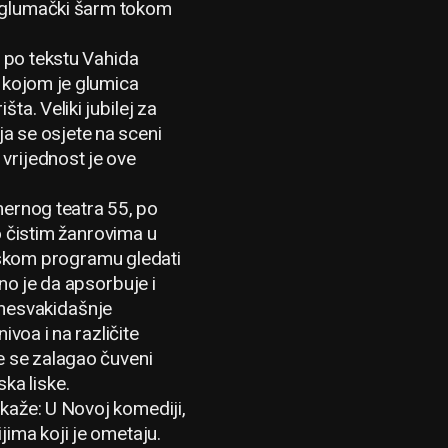
je glumački šarm tokom
, po tekstu Vahida
, kojom je glumica
ta. Veliki jubilej za
ja se osjete na sceni
vrijednost je ove
mernog teatra 55, po
o čistim žanrovima u
arskom programu gledati
no je da apsorbuje i
 nesvakidašnje
ivoa i na različite
je se zalagao čuveni
ka liske.
 kaže: U Novoj komediji,
jima koji je ometaju.